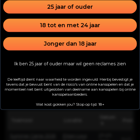
25 jaar of ouder
18 tot en met 24 jaar
Jonger dan 18 jaar
Ik ben 25 jaar of ouder maar wil geen reclames zien
De leeftijd dient naar waarheid te worden ingevuld. Hierbij bevestigt je
tevens dat je bewust bent van de risico's van online kansspelen en dat je
momenteel niet bent uitgesloten van deelname aan kansspelen bij online
kansspelaanbieders.
Resultaten
Wat kost gokken jou? Stop op tijd. 18+
Datum
Toernooi
Locatie
Positie
▼
Summer Camp 2026
Etten-Leur
27-07-
n.v.t.