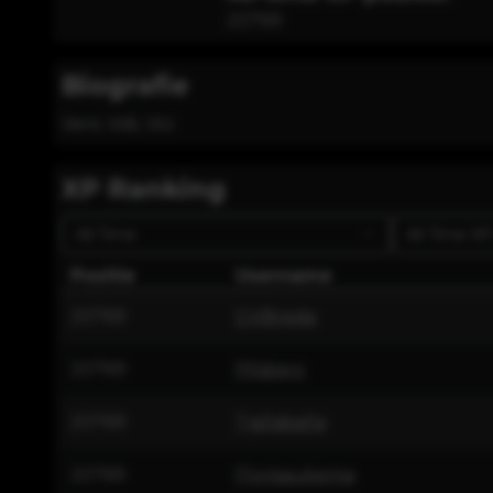
20769
Biografie
Veni, Vidi, Vici
XP Ranking
All Time
All Time
XP
Positie
Username
20769
GVBreda
20769
Pilsbers
20769
Tjallaballa
20769
Florisaukema