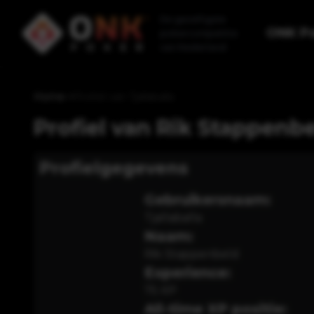
De gezelligste
ONK P
pokercompetitie
van Nederland
Home
>
Profiel van Tjallaballa
Profiel van
Rik Stappenb
Profielgegevens
Gebruikersnaam:
Tjallaballa
Naam:
Rik Stappenbeld
Experience:
75
XP
All-time XP positie: