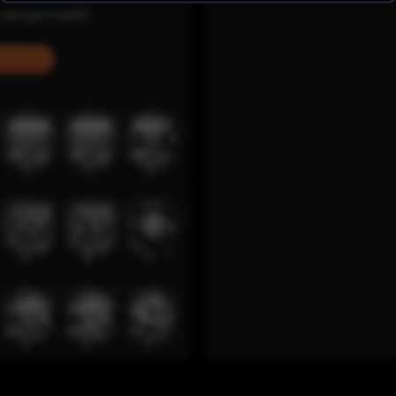
t aangemaakt