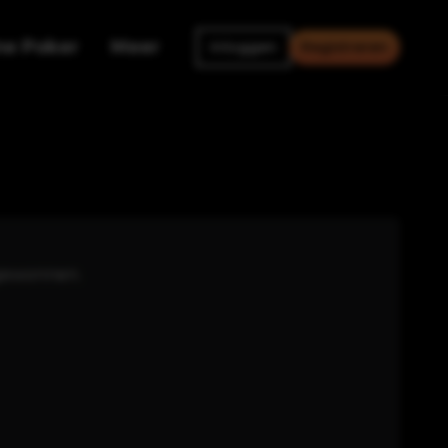
ne Poker
Meer
Inloggen
Registreren
 gewonnen.