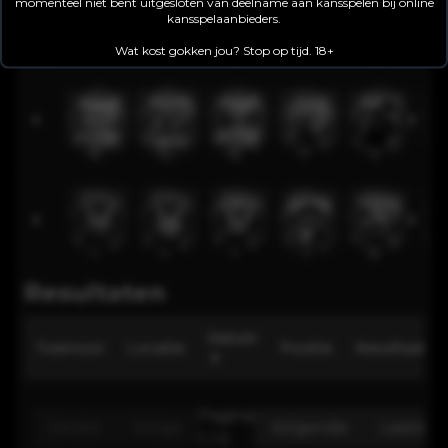
momenteel niet bent uitgesloten van deelname aan kansspelen bij online
kansspelaanbieders.
Wat kost gokken jou? Stop op tijd. 18+
Resultaten
Datum
Toernooi
Locatie
Positie
Resultaat
▼
Pagina
Eerste
Vorige
Volgende
Laatste
1
/
0