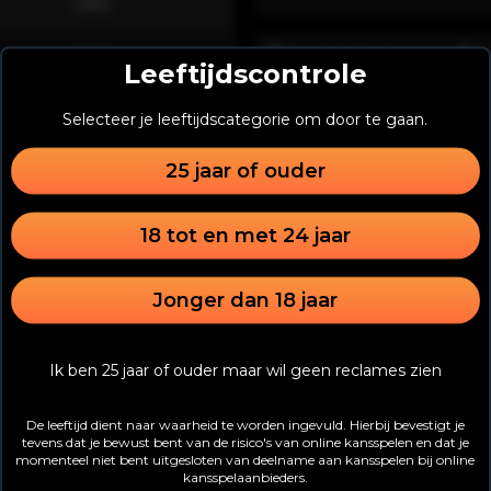
1363
Op weg naar de 
1358
Leeftijdscontrole
1358
Selecteer je leeftijdscategorie om door te gaan.
25 jaar of ouder
Resultaten
18 tot en met 24 jaar
Toernooi
Jonger dan 18 jaar
Pokerkampioenschap van
Dwingeloo
Pokerkampioenschap
Ik ben 25 jaar of ouder maar wil geen reclames zien
Zuidhorn november '25
De leeftijd dient naar waarheid te worden ingevuld. Hierbij bevestigt je
Pokerkampioenschap van
tevens dat je bewust bent van de risico's van online kansspelen en dat je
Franeker
momenteel niet bent uitgesloten van deelname aan kansspelen bij online
kansspelaanbieders.
Finale ONK Poker 24/25 |