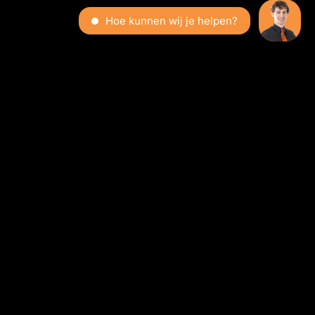
Contact
Abonneer je op onze nieuwsbrief
Aanmelden
rjarigen