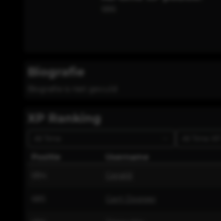
686
huisterveen
Online Pokerkampioenschap van
Vroomshoop
27-4-2025 19:00:00
Biografie
Biografie is niet gevuld
XP Ranking
All Time
All Time
XP
Positie
Username
684
Gerald
685
Gert Dogger