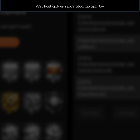
Dag 2
Wat kost gokken jou? Stop op tijd. 18+
carrière
Online
Pokerkampioenschap van
t aangemaakt
Vroomshoop
Pokerkampioenschap van
Lekkum
Online
Pokerkampioenschap van
Hattemerbroek
Online
Pokerkampioenschap van
Steenbergen
Eerste
Vorige