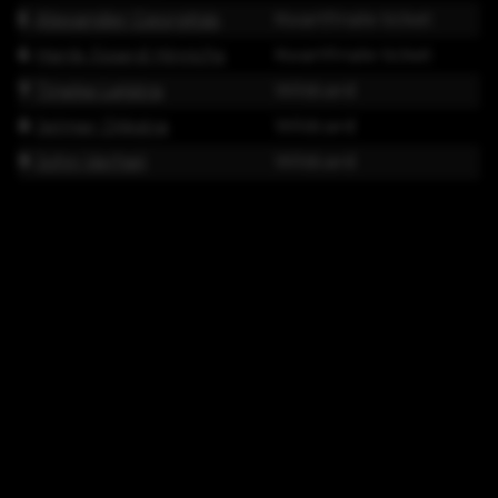
5
Alexander Georgitsis
Kwartfinale ticket
6
Henk-Sjoerd Hinrichs
Kwartfinale ticket
7
Tineke Leijstra
Wildcard
8
Jelmer Dijkstra
Wildcard
9
John Verheij
Wildcard