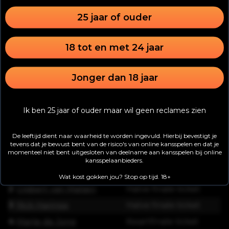
25 jaar of ouder
18 tot en met 24 jaar
Jonger dan 18 jaar
Ik ben 25 jaar of ouder maar wil geen reclames zien
Uitslag
De leeftijd dient naar waarheid te worden ingevuld. Hierbij bevestigt je
76
deelnemers
tevens dat je bewust bent van de risico's van online kansspelen en dat je
momenteel niet bent uitgesloten van deelname aan kansspelen bij online
#
Speler
Prijs
kansspelaanbieders.
1
Adriaan de Boer
Finale ticket
Wat kost gokken jou? Stop op tijd. 18+
2
Gijsbert van Malsen
Halve finale ticket
3
Rick Haringa
Halve finale ticket
4
Marije de Jong
Kwartfinale ticket