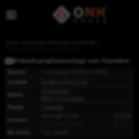
Home
>
Informatie ONK Poker 2025/2026
>
Pokerkampioenschap van Franeker
Pokerkampioenschap van Franeker
Live
Datum
1 november 2025 om 19:30
Locatie
De Bogt fen Gune
Vijverstraat
1
Adres
8801 TT
Franeker
Plaats
Franeker
Normaal Ticket
€
15,95
Kosten
Early Bird Ticket
€
13,50
Re-entry
1
per speler