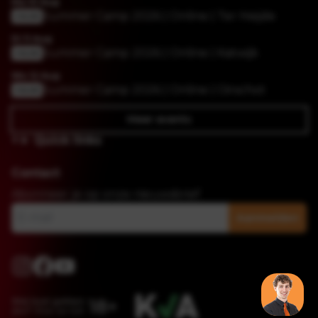
Ma
10
Aug
Summer Camp 2026 | Online | Ter Heijde
ONLINE
Di
11
Aug
Summer Camp 2026 | Online | Katwijk
ONLINE
Wo
12
Aug
Summer Camp 2026 | Online | Oirschot
ONLINE
Meer events
Quick links
Contact
Abonneer je op onze nieuwsbrief
Aanmelden