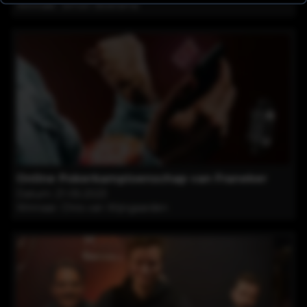
Winnaar:
Simon Boersma
Online Pokerkampioenschap van Franeker
Datum:
21-05-2023
Winnaar:
Chris van Wijngaarden