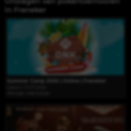
Uitslagen van pokertoernooien
in
Franeker
Summer Camp 2026 | Online | Franeker
Datum:
17-07-2026
Winnaar:
Hilal Sufyan