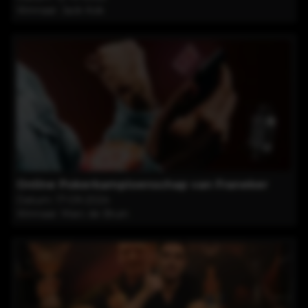
Winnaar:
Jack Kok
Online Pokerkampioenschap van Franeker
Datum:
17-09-2024
Winnaar:
Marc de Bruin