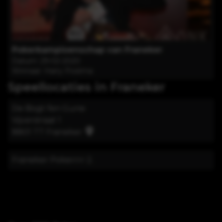
Pokerkampioenschap van Franeker
Datum:
29-02-2020
Winnaar:
Harry Postma
Speellocaties in
Franeker
De Bogt fen Gune
Vijverstraat
1
8801 TT
Franeker
Franeker Pokerrrr 2.