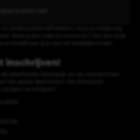
peel je gratis mee!
n en andere pokerliefhebbers uit jouw omgeving
ent. Weet jij alle chips te veroveren? Dan ben jij de
 kwalificeer jij je voor de landelijke finale!
 inschrijven!
en de speellocatie belangrijk om op voorhand een
van het aantal deelnemers. We stimuleren
 tijd in te schrijven!
gratis!
:
€15,95
€19,-