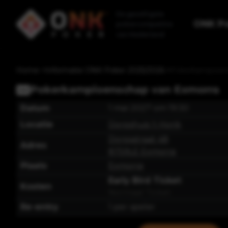
De gezelligste
ONK P
pokercompetitie
van Nederland
Home
>
Informatie ONK Poker 2025/2026
>
Pokerkampioen
Pokerkampioenschap van Exmorra
Live
Datum
1 mei 2027 om 19:30
Locatie
Dorpshuis 't Honk
Dorpsstraat
48
Adres
8759LE
Exmorra
Plaats
Exmorra
Early Bird Ticket
Kosten
Normaal Ticket
Re-entry
1
per speler