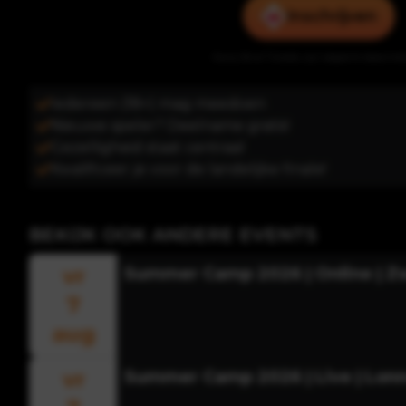
Inschrijven
Early Bird Tickets zijn beperkt beschik
Iedereen (18+) mag meedoen
Nieuwe speler? Deelname gratis!
Gezelligheid staat centraal
Kwalificeer je voor de landelijke finale!
BEKIJK OOK ANDERE EVENTS
vr
Summer Camp 2026 | Online | Z
7
aug
vr
Summer Camp 2026 | Live | Lon