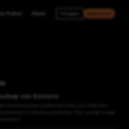
ne Poker
Meer
Inloggen
Registreren
schap van Exmorra
n Exmorra is een pokertoernooi voor iedereen
 te pokeren of wil leren pokeren. Ook zonder enige
 meedoen!