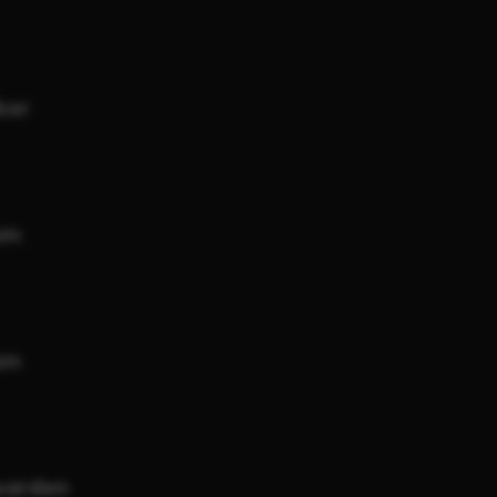
ker
um
um
warden