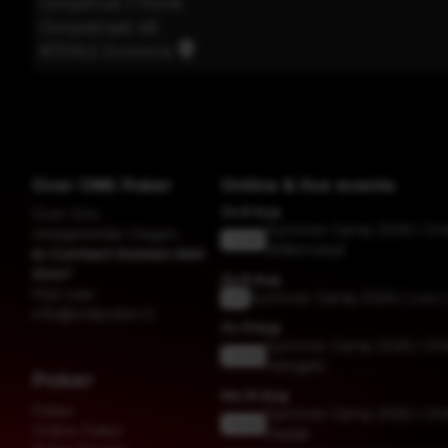
Dorpshuis 't Honk
Dorpsstraat
48
8759LE
Exmorra
Over ONK Poker
Online & live events
Za
8
Aug
Over Ons
Summer Camp 2026 | Onli
Veelgestelde Vragen
ONLINE
Willemstad
In Contact Komen Met
Ons?
Za
8
Aug
Mail naar:
Summer Camp 2026 | Live | 
LIVE
info@onkpoker.nl
Zo
9
Aug
Summer Camp 2026 | Onli
ONLINE
Hengelo
Poker
Ma
10
Aug
Poker
Summer Camp 2026 | Onli
ONLINE
Online Poker
Heijde