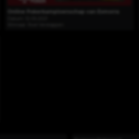
Online Pokerkampioenschap van Exmorra
Datum:
12-05-2021
Winnaar:
Roel Verstappen