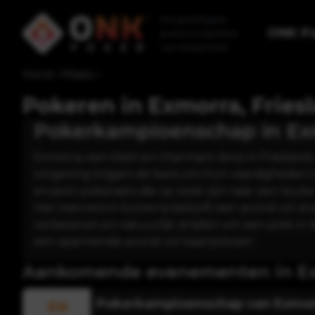
De gezelligste
ONK P
pokercompetitie
van Nederland
Home
>
Plaats
>
Pokeren in Exmorra, Fries
Pokerkampioenschap in Exm
Exmorra, een klein en charmant dorp in Frieslan
omgeving krijgen de kans om hun vaardigheden te t
ervaren pokeraars die op zoek zijn naar een leuk
Het toernooi in Exmorra belooft een avond vol s
verbeteren en natuurlijk strijden om een plek in d
een spannende avond vol kaartplezier!
Aankomende evenementen in
E
za
Pokerkampioenschap van Exmor