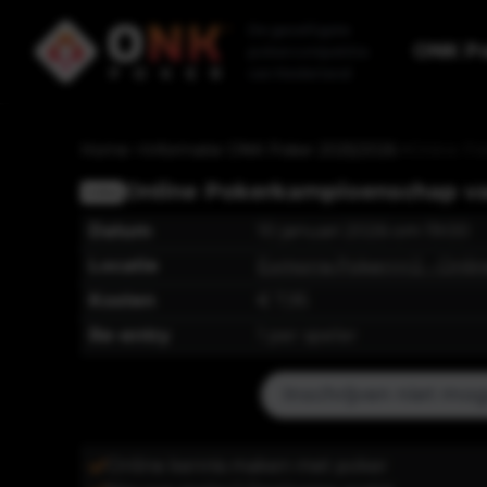
De gezelligste
ONK P
pokercompetitie
van Nederland
Home
>
Informatie ONK Poker 2025/2026
>
Online P
Online Pokerkampioenschap v
Online
Datum
10 januari 2026 om 19:00
Locatie
Exmorra Pokerrrr2
- Onli
Kosten
€
7,95
Re-entry
1
per speler
Inschrijven niet mog
Online kennis maken met poker