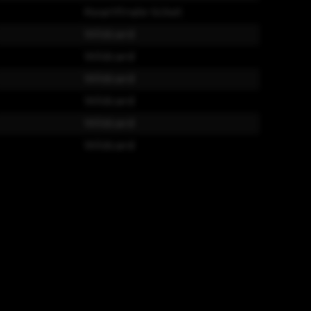
Kwartfinale ticket
Wildcard
Wildcard
Wildcard
Wildcard
Wildcard
Wildcard