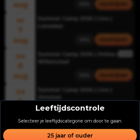
aug
Info
Inschrijven
vr
Summer Camp 2026 | Live |
Lonneker
7
aug
Info
Inschrijven
za
Summer Camp 2026 | Online |
ONLINE
Willemstad
8
aug
Info
Inschrijven
za
Summer Camp 2026 | Live |
Oirschot
8
Leeftijdscontrole
aug
Info
Inschrijven
Selecteer je leeftijdscategorie om door te gaan.
25 jaar of ouder