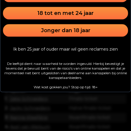
18 tot en met 24 jaar
Jonger dan 18 jaar
Ik ben 25 jaar of ouder maar wil geen reclames zien
De leeftijd dient naar waarheid te worden ingevuld. Hierbij bevestigt je
Uitslag
tevens dat je bewust bent van de risico's van online kansspelen en dat je
momenteel niet bent uitgesloten van deelname aan kansspelen bij online
kansspelaanbieders.
59
deelnemers
Wat kost gokken jou? Stop op tijd. 18+
#
Speler
Prijs
1
Jake Schneiders
Finale ticket
2
Jacky Schneiders
Halve finale ticket
3
Nanne Kleefstra
Kwartfinale ticket
4
Axel van Welsum
Kwartfinale ticket