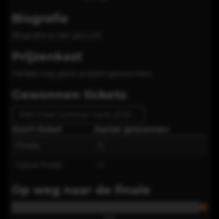
Biografie
Biografie is niet gevuld
Prijzenkast
Helaas nog geen prijzen gewonnen.
Gewonnen tickets
ONK Poker Summer Camp 2026
Soort ticket
Aantal gewonnen
Finale
0
Halve finale
0
Op weg naar de finale
0
%