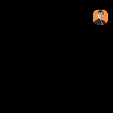
Over ONK Poker
Over Ons
Veelgestelde Vragen
In Contact Komen Met Ons?