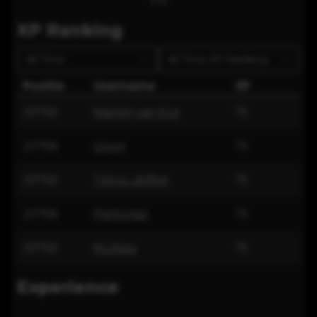
XP Ranking
All Time
All Time
XP Ranking
Positie
Username
XP
20766
Martijn van Erp
75
20766
Lhoni
75
20766
Tokyo_drifter
75
20766
PietSmiet
75
20766
Mufaza
75
Experience