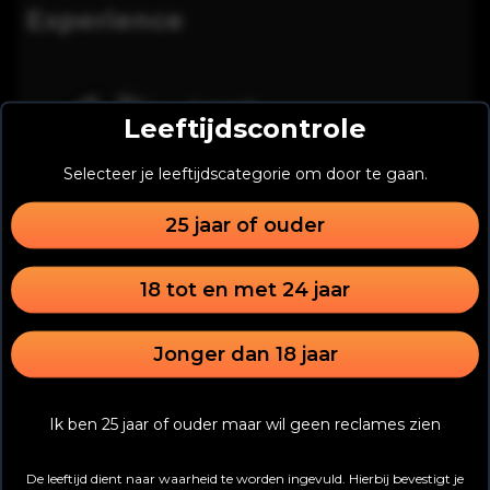
Experience
Level:
Leeftijdscontrole
Poker debutant
Volgende level:
Selecteer je leeftijdscategorie om door te gaan.
Gelegenheidspokeraar
25 jaar of ouder
Achievements
18 tot en met 24 jaar
Begin je pokercarrière
Jonger dan 18 jaar
Je hebt een account aangemaakt
Ik ben 25 jaar of ouder maar wil geen reclames zien
1
/
1
De leeftijd dient naar waarheid te worden ingevuld. Hierbij bevestigt je