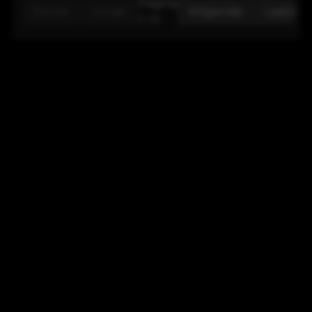
Pagina
Eerste
Vorige
Volgende
Laatste
1
/
0