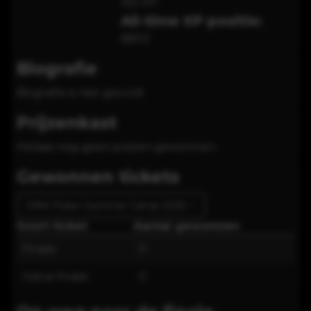
150
XP
All-time XP positie:
6803
Biografie
Biografie is niet gevuld
Prijzenkast
Helaas nog geen prijzen gewonnen.
Gewonnen tickets
ONK Poker Summer Camp 2026
Soort ticket
Aantal gewonnen
Finale
0
Halve finale
0