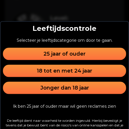
Level:
Poker debutant
Leeftijdscontrole
Volgende level:
Selecteer je leeftijdscategorie om door te gaan.
Gelegenheidspokeraar
25 jaar of ouder
Achievements
18 tot en met 24 jaar
Begin je pokercarrière
Jonger dan 18 jaar
Je hebt een account aangemaakt
Ik ben 25 jaar of ouder maar wil geen reclames zien
1
/
1
De leeftijd dient naar waarheid te worden ingevuld. Hierbij bevestigt je
tevens dat je bewust bent van de risico's van online kansspelen en dat je