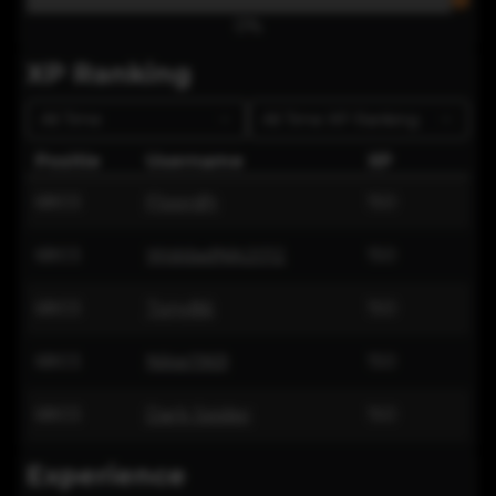
0
%
XP Ranking
All Time
All Time
XP Ranking
Positie
Username
XP
6803
Floordh
150
6803
WiddadNik2012
150
6803
Tony86
150
6803
Nikie1969
150
6803
Dark Spider
150
Experience