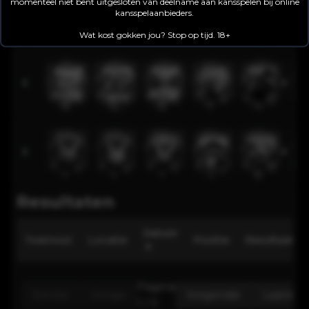
momenteel niet bent uitgesloten van deelname aan kansspelen bij online
kansspelaanbieders.
Wat kost gokken jou? Stop op tijd. 18+
Resultaten
Datum
Toernooi
Locatie
Positie
Resultaat
▼
Pagina
Eerste
Vorige
Volgende
Laatste
1
/
0