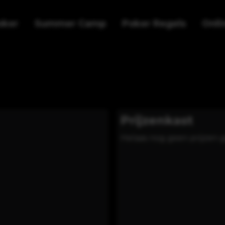
oker
Summer Camp
Poker Regels
Onli
Prijzenkast
Helaas nog geen prijzen