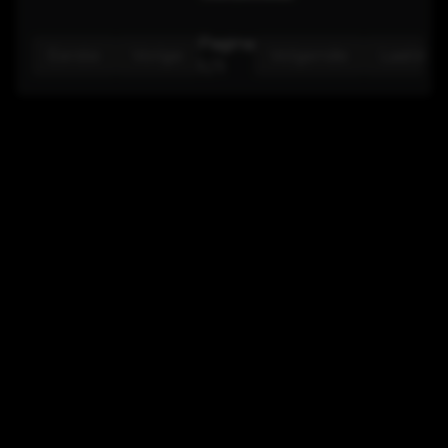
Pagina
Eerste
Vorige
Volgende
Laatste
1
/
1