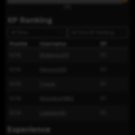
0
%
XP Ranking
All Time
All Time
XP Ranking
Positie
Username
XP
6236
Bobenco20!
151
6236
Remco0161
151
6236
Troost
151
6236
Ricardow1983
151
6236
Loesjeprikt
151
Experience