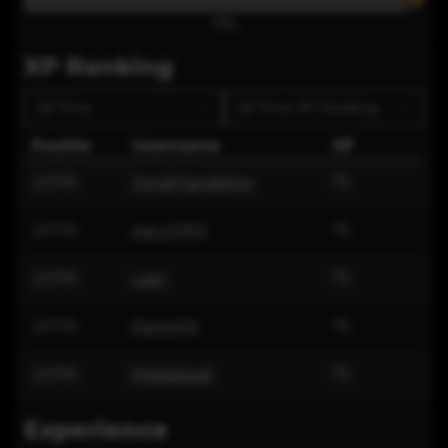
0
%
XP Ranking
All Time
All Time
XP Ranking
Positie
Username
XP
20761
Jonathanaiking
75
20761
paco1990
75
20761
user
75
20761
Bjeke90
75
20761
Makiabadi
75
Experience