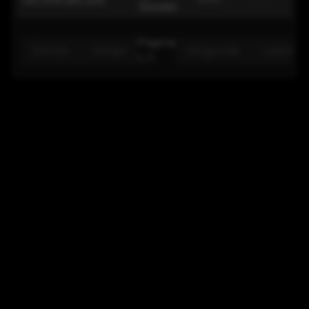
Moriaan
Pagina
Eerste
Vorige
Volgende
Laatste
1
/
1