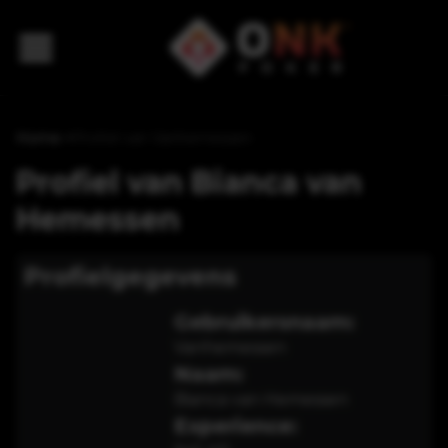
Home
>
Profiel van Vanhemessen
Profiel van
Bianca van
Hemessen
Profielgegevens
Gebruikersnaam:
Vanhemessen
Naam:
Bianca van Hemessen
Experience: