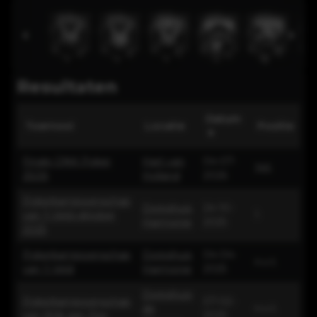
Resultaten
Datum
Toernooi
Locatie
Positie
R
▼
Finale ONK Poker
Hart van
04-07-
365
25/26
Holland
2026
Pokerkampioenschap
Dorpshuis
24-10-
F
van 't Veld oktober
1
Harmonie
2025
t
2025
Pokerkampioenschap
Dorpshuis
04-04-
n.v.t.
van 't Veld
Harmonie
2025
Dorpshuis
Pokerkampioenschap
07-02-
de
n.v.t.
van Wijk aan Zee
2025