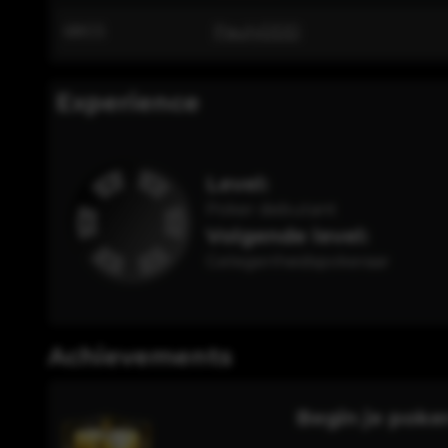
6803
PaulyDDD
Experience
Level:
Poker debutant
Volgende level:
Gelegenheidspokeraar
Achievements
Begin je poker