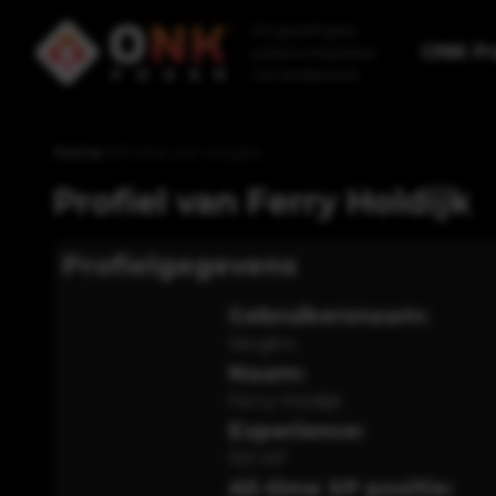
De gezelligste
ONK P
pokercompetitie
van Nederland
Home
>
Profiel van Vergiiro
Profiel van
Ferry Holdijk
Profielgegevens
Gebruikersnaam:
Vergiiro
Naam:
Ferry Holdijk
Experience:
150
XP
All-time XP positie: