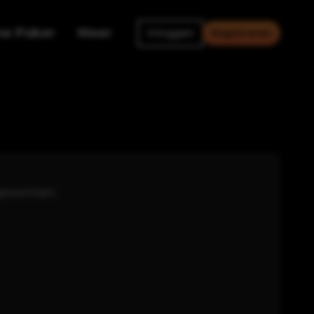
ne Poker
Meer
Inloggen
Registreren
 gewonnen.