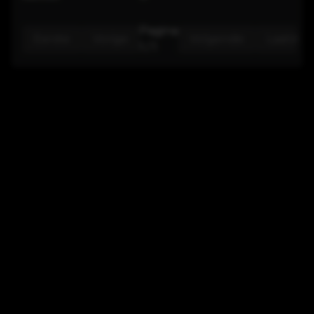
Pagina
Eerste
Vorige
Volgende
Laatste
1
/
1