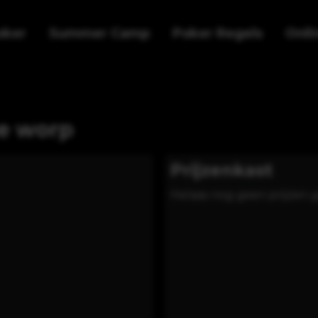
oker
Summer Camp
Poker Regels
Onli
de worp
Prijzenkast
Helaas nog geen prijzen