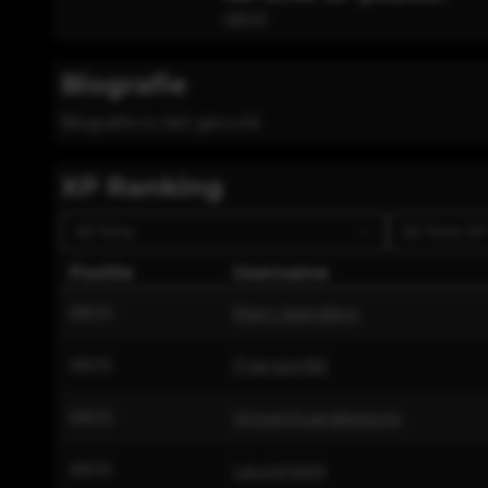
6805
Biografie
Biografie is niet gevuld
XP Ranking
All Time
All Time
XP
Positie
Username
6805
Marc leenders
6805
Pranger86
6805
Vincentvandeworp
6805
Laurens44