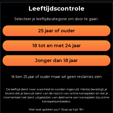
Leeftijdscontrole
150
Selecteer je leeftijdscategorie om door te gaan.
Resultaten
25 jaar of ouder
Toernooi
18 tot en met 24 jaar
Pokerkampioenschap van
Kampen
Jonger dan 18 jaar
Eerste
Vorige
Ik ben 25 jaar of ouder maar wil geen reclames zien
De leeftijd dient naar waarheid te worden ingevuld. Hierbij bevestigt je
tevens dat je bewust bent van de risico's van online kansspelen en dat je
momenteel niet bent uitgesloten van deelname aan kansspelen bij online
kansspelaanbieders.
carrière
Wat kost gokken jou? Stop op tijd. 18+