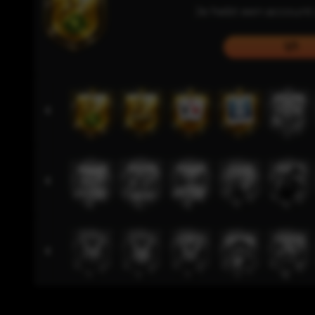
Je hebt een accoun
1
/
1