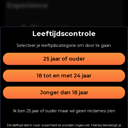
Experience
Level:
Leeftijdscontrole
Poker debutant
Volgende level:
Selecteer je leeftijdscategorie om door te gaan.
Gelegenheidspokeraar
25 jaar of ouder
Achievements
18 tot en met 24 jaar
Begin je pokercarrière
Jonger dan 18 jaar
Je hebt een account aangemaakt
Ik ben 25 jaar of ouder maar wil geen reclames zien
1
/
1
De leeftijd dient naar waarheid te worden ingevuld. Hierbij bevestigt je