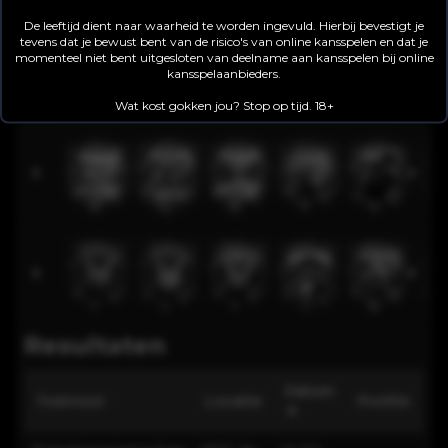
De leeftijd dient naar waarheid te worden ingevuld. Hierbij bevestigt je
tevens dat je bewust bent van de risico's van online kansspelen en dat je
momenteel niet bent uitgesloten van deelname aan kansspelen bij online
kansspelaanbieders.
Wat kost gokken jou? Stop op tijd. 18+
Resultaten
Datum
Toernooi
Locatie
Positie
R
▼