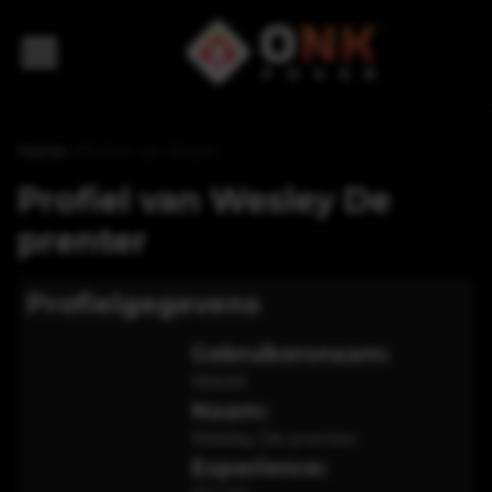
Home
>
Profiel van Wezel
Profiel van
Wesley De
prenter
Profielgegevens
Gebruikersnaam:
Wezel
Naam:
Wesley De prenter
Experience: