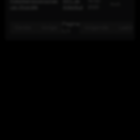
Pokerkampioenschap
MFC de
14-02-
n.v.t.
van Moerdijk
Ankerkuil
2020
Pagina
Eerste
Vorige
Volgende
Laatste
1
/
1