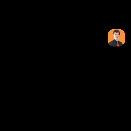
Over ONK Poker