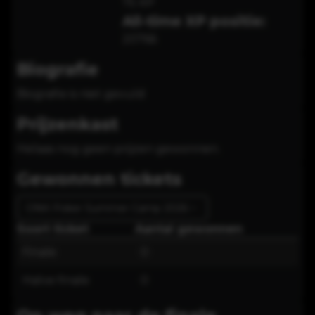
75
XP
All-time XP positie:
20766
Biografie
Biografie is niet gevuld
Prijzenkast
Helaas nog geen prijzen gewonnen.
Gewonnen tickets
ONK Poker Summer Camp 2026
Soort ticket
Aantal gewonnen
Finale
0
Halve finale
0