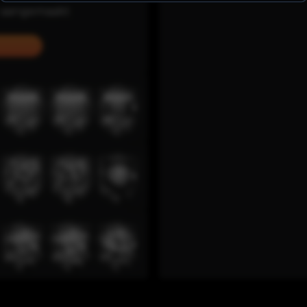
t aangemaakt