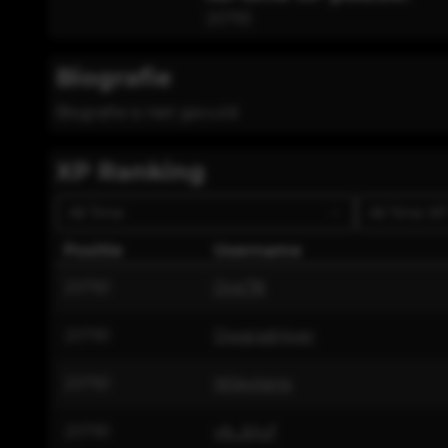
20761
Biografie
Biografie is niet gevuld
XP Ranking
All Time
All Time
XP
Positie
Username
20761
Dre78
20761
Dwarsdrijver
20761
Wleytens
20761
vb_bluf