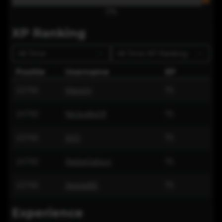
0
%
XP Ranking
All Time
All Time
XP Ranking
Positie
Username
XP
20761
Mexim
75
20761
Nicko8419
75
20761
XIQ
75
20761
Rebellation
75
20761
Appie85
75
Experience