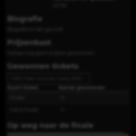
20761
Biografie
Biografie is niet gevuld
Prijzenkast
Helaas nog geen prijzen gewonnen.
Gewonnen tickets
ONK Poker Summer Camp 2026
Soort ticket
Aantal gewonnen
Finale
0
Halve finale
0
Op weg naar de finale