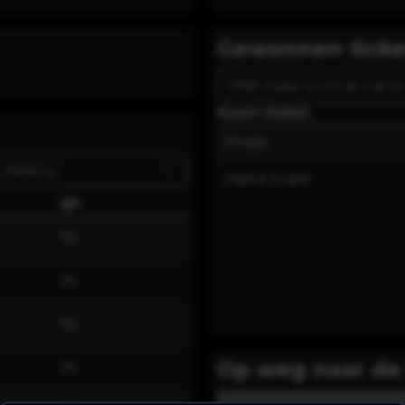
Gewonnen ticke
ONK Poker Summer Camp 
Soort ticket
Finale
 Ranking
Halve finale
XP
75
75
75
Op weg naar de 
75