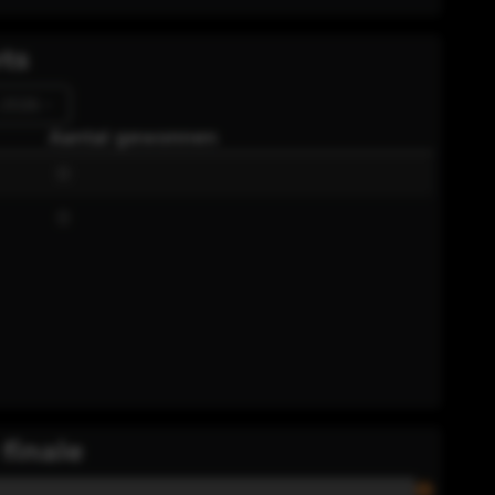
ts
2026
Aantal gewonnen
0
0
finale