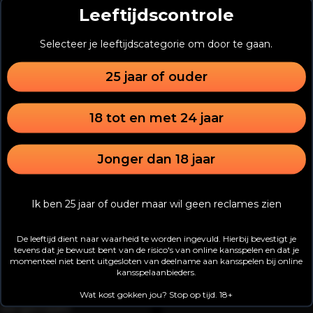
75
Leeftijdscontrole
Selecteer je leeftijdscategorie om door te gaan.
Resultaten
25 jaar of ouder
Toernooi
18 tot en met 24 jaar
Pokerkampioenschap van
Lichtenvoorde
Jonger dan 18 jaar
Eerste
Vorige
Ik ben 25 jaar of ouder maar wil geen reclames zien
De leeftijd dient naar waarheid te worden ingevuld. Hierbij bevestigt je
tevens dat je bewust bent van de risico's van online kansspelen en dat je
momenteel niet bent uitgesloten van deelname aan kansspelen bij online
kansspelaanbieders.
carrière
Wat kost gokken jou? Stop op tijd. 18+
t aangemaakt