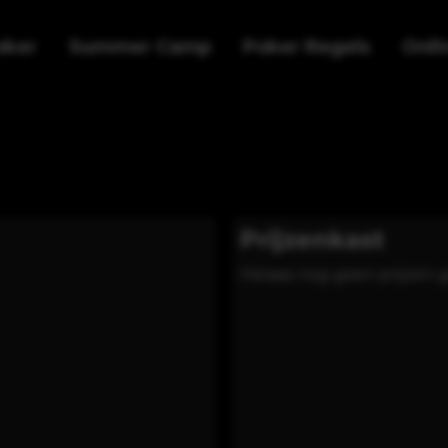
oker
Summer Camp
Poker Regels
Onli
Prijzenkast
Helaas nog geen prijzen