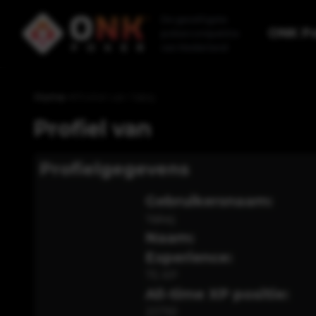
De gezelligste
ONK P
pokercompetitie
van Nederland
Home
>
Profiel van Yakej
Profiel van
Profielgegevens
Gebruikersnaam:
Yakej
Naam:
Experience:
75
XP
All-time XP positie:
20761