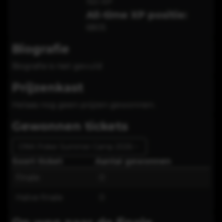
150
XP
All-time XP positie:
6805
Biografie
Biografie is niet gevuld
Prijzenkast
Helaas nog geen prijzen gewonnen.
Gewonnen tickets
ONK Poker Summer Camp 2026
Soort ticket
Aantal gewonnen
Finale
0
Halve finale
0