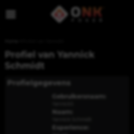
Home
>
Profiel van YannickS
Profiel van
Yannick
Schmidt
Profielgegevens
Gebruikersnaam:
YannickS
Naam:
Yannick Schmidt
Experience: