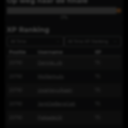
Op weg naar de finale
0
%
XP Ranking
All Time
All Time
XP Ranking
Positie
Username
XP
20761
Dennie_vb
75
20761
Molliemuts
75
20761
zwartevulkaan
75
20761
JentDeBergGeit
75
20761
Palisade26
75