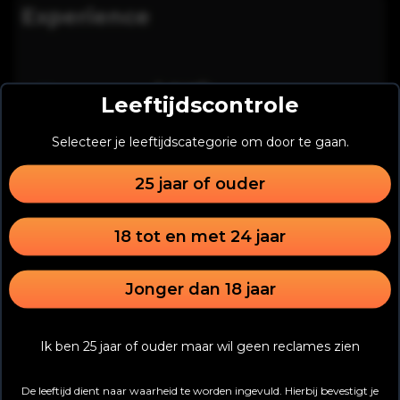
Experience
Level:
Leeftijdscontrole
Poker vis
Volgende level:
Selecteer je leeftijdscategorie om door te gaan.
Poker debutant
25 jaar of ouder
Achievements
18 tot en met 24 jaar
Begin je pokercarrière
Jonger dan 18 jaar
Je hebt een account aangemaakt
Ik ben 25 jaar of ouder maar wil geen reclames zien
1
/
1
De leeftijd dient naar waarheid te worden ingevuld. Hierbij bevestigt je