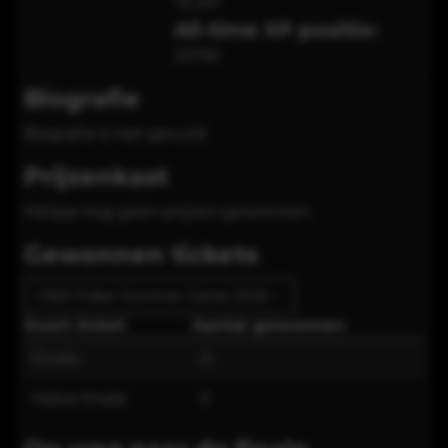
75
XP
All-time XP positie:
20761
Biografie
Biografie is niet gevuld
Prijzenkast
Helaas nog geen prijzen gewonnen.
Gewonnen tickets
ONK Poker Summer Camp 2026
Soort ticket
Aantal gewonnen
Finale
0
Halve finale
0