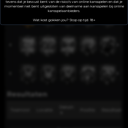
tevens dat je bewust bent van de risico's van online kansspelen en dat je
momenteel niet bent uitgesloten van deelname aan kansspelen bij online
kansspelaanbieders.
Wat kost gokken jou? Stop op tijd. 18+
Resultaten
Datum
Toernooi
Locatie
Positie
Resultaat
▼