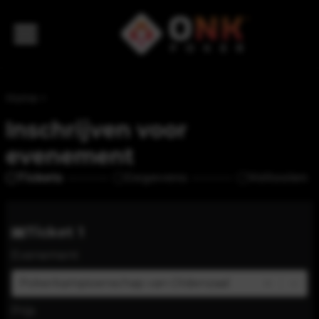
Home
>
Inschrijven voor
evenement
Tickets
Gegevens
Voltooien
Ticket
1
Evenement
Pokerkampioenschap van Oldenzaal
Prijs