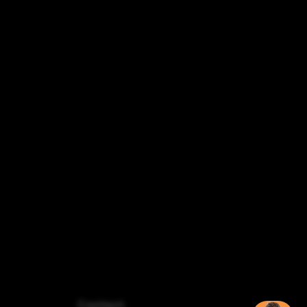
Contact