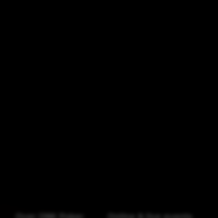
Over ONK Poker
Online & live events