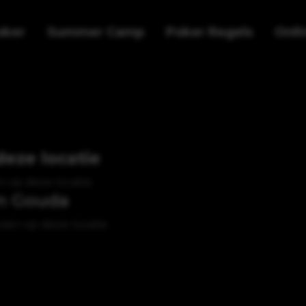
oker
Summer Camp
Poker Regels
Onli
ze locatie
op deze locatie.
in
Gouda
ien op deze locatie.