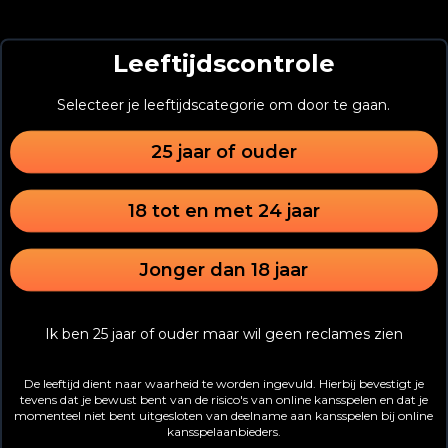
Leeftijdscontrole
Selecteer je leeftijdscategorie om door te gaan.
25 jaar of ouder
18 tot en met 24 jaar
Jonger dan 18 jaar
Ik ben 25 jaar of ouder maar wil geen reclames zien
De leeftijd dient naar waarheid te worden ingevuld. Hierbij bevestigt je
tevens dat je bewust bent van de risico's van online kansspelen en dat je
momenteel niet bent uitgesloten van deelname aan kansspelen bij online
kansspelaanbieders.