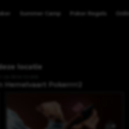
oker
Summer Camp
Poker Regels
Onli
ze locatie
op deze locatie.
in
Hemelvaart Pokerrrr2