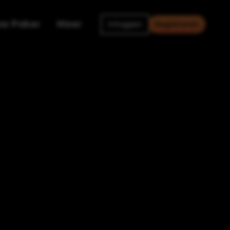
ne Poker
Meer
Inloggen
Registreren