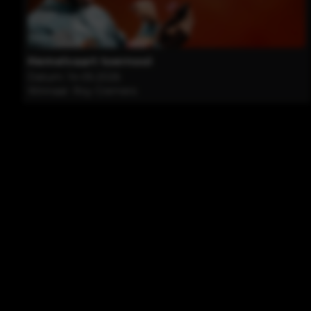
Hemelvaart toernooi
Datum:
14-05-2026
Winnaar:
Roy Cremers