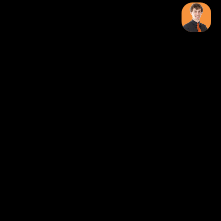
Over ONK Poker
Over Ons
Veelgestelde Vragen
In Contact Komen Met Ons?
Mail naar: info@onkpoker.nl