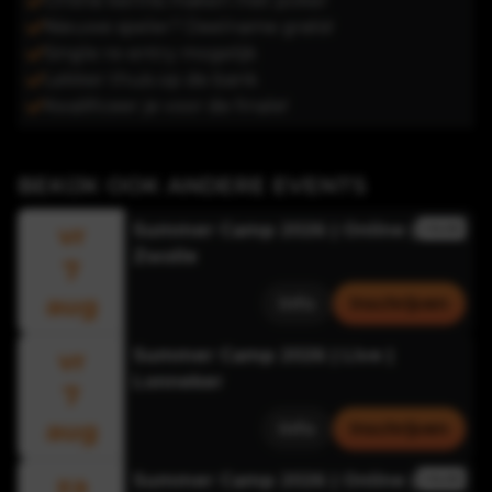
Online kennis maken met poker
Nieuwe speler? Deelname gratis!
Single re-entry mogelijk
Lekker thuis op de bank
Kwalificeer je voor de finale!
BEKIJK OOK ANDERE EVENTS
vr
Summer Camp 2026 | Online |
ONLINE
Zwolle
7
aug
Info
Inschrijven
vr
Summer Camp 2026 | Live |
Lonneker
7
aug
Info
Inschrijven
za
Summer Camp 2026 | Online |
ONLINE