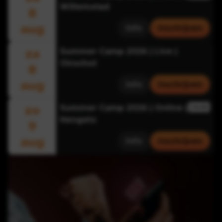
Willemstad
8
aug
Info
Inschrijven
za
Summer Camp 2026 | Live |
Oirschot
8
aug
Info
Inschrijven
zo
Summer Camp 2026 | Online |
ONLINE
Hengelo
9
aug
Info
Inschrijven