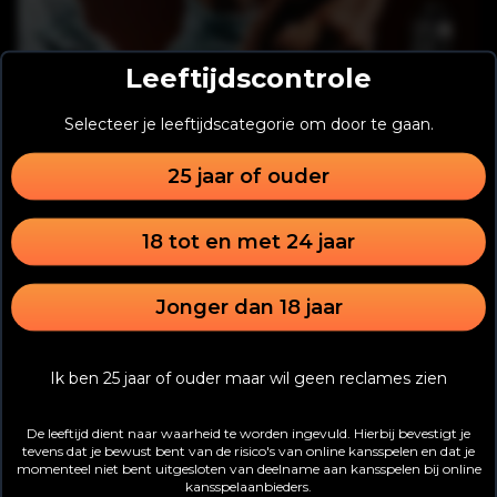
Leeftijdscontrole
Selecteer je leeftijdscategorie om door te gaan.
25 jaar of ouder
Uitslag
183
deelnemers
18 tot en met 24 jaar
#
Speler
Prijs
1
Ilsam Hursepuny
Finale ticket
Jonger dan 18 jaar
2
Sebastiaan Haverkate
Halve finale ticket
3
Mark Oosterom
Halve finale ticket
Ik ben 25 jaar of ouder maar wil geen reclames zien
4
Hans Verhoog
Halve finale ticket
De leeftijd dient naar waarheid te worden ingevuld. Hierbij bevestigt je
5
Rene Houtman
Halve finale ticket
tevens dat je bewust bent van de risico's van online kansspelen en dat je
momenteel niet bent uitgesloten van deelname aan kansspelen bij online
6
Peter Dirks
Kwartfinale ticket
kansspelaanbieders.