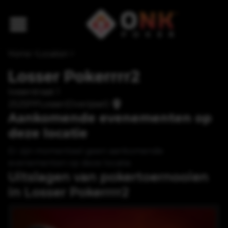
Home
>
Location
>
Losser Pokerrrr2
losserstraat 1
2525PP
Losser
(
Overijssel
)
Aankomende evenementen op
deze locatie
Er zijn momenteel geen aankomende
evenementen op deze locatie.
Uitslagen van pokertoernooien
in
Losser Pokerrrr2