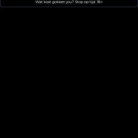
Wat kost gokken jou? Stop op tijd. 18+