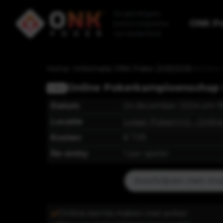
De gezelligste
ONK P
pokercompetitie
van Nederland
Home
>
Informatie ONK Poker 2025/2026
>
Online
Online Pokerkampioenschap 
Online
Datum
24 december 2024 om 1
Locatie
Losser Pokerrrr2
- Onlin
Kosten
€
7,95
Re-entry
1
per speler
Inschrijven niet mo
Online kennis maken met poker