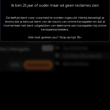
8
Wouter de Kok
Ik ben 25 jaar of ouder maar wil geen reclames zien
9
Marius Goedhart
Info
Inschrijven
10
Robin van Langen
De leeftijd dient naar waarheid te worden ingevuld. Hierbij bevestigt je
| Oirschot
tevens dat je bewust bent van de risico's van online kansspelen en dat je
11
Erol Tura
momenteel niet bent uitgesloten van deelname aan kansspelen bij online
kansspelaanbieders.
12
Mark Pulles
Info
Inschrijven
Wat kost gokken jou? Stop op tijd. 18+
13
Marijn Kok
14
Jos Willemse
ne | Hengelo
ONLINE
15
Christian Boudewijn
16
Abel Wijkstra
Info
Inschrijven