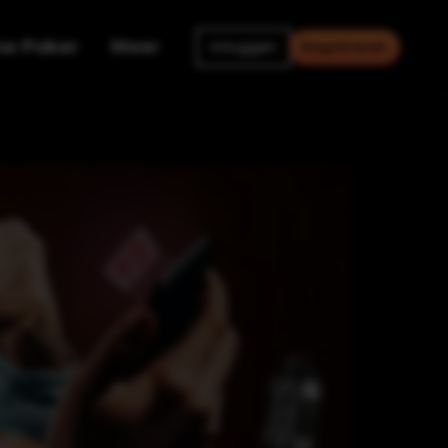
ne Poker
Meer
Inloggen
Registreren