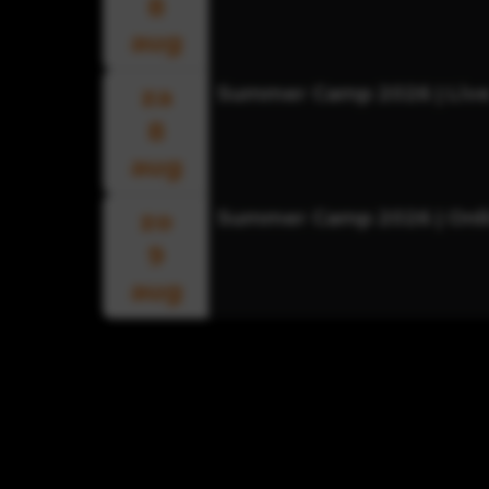
8
aug
za
Summer Camp 2026 | Live 
8
aug
zo
Summer Camp 2026 | Onli
9
aug