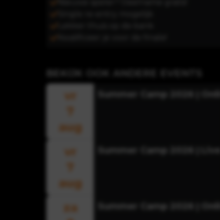
Nieuwe speler? Deelname gratis!
Single re-entry mogelijk
Lekker thuis op de bank
Kwalificeer je voor de finale!
BEKIJK OOK ANDERE EVENTS
vr
Summer Camp 2026 | Onli
7
aug
vr
Summer Camp 2026 | Live
7
aug
za
Summer Camp 2026 | Onli