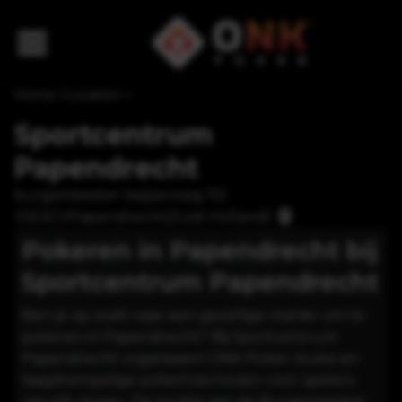
Home
>
Location
>
Sportcentrum
Papendrecht
burgemeester keijzerweg 110
3353CV
Papendrecht
(
Zuid-Holland
)
Pokeren in Papendrecht bij
Sportcentrum Papendrecht
Ben je op zoek naar een gezellige manier om te
pokeren in Papendrecht? Bij Sportcentrum
Papendrecht organiseert ONK Poker leuke en
laagdrempelige pokertoernooien voor spelers
van elk niveau. De locatie aan de Burgemeester