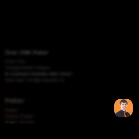
Over ONK Poker
Over Ons
Veelgestelde Vragen
In Contact Komen Met Ons?
Mail naar: info@onkpoker.nl
Poker
Poker
Online Poker
Poker Regels
Poker Hands
Texas Holdem