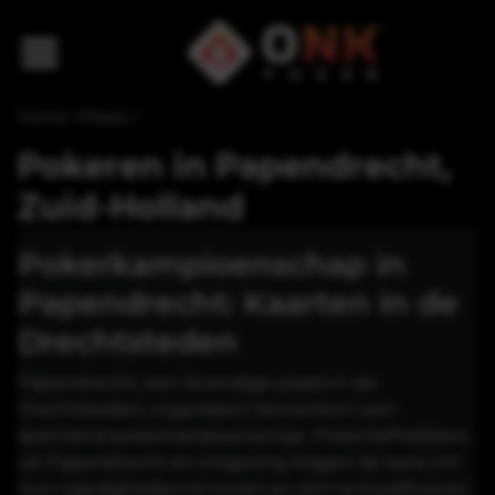
Home
>
Plaats
>
Pokeren in Papendrecht,
Zuid-Holland
Pokerkampioenschap in
Papendrecht: Kaarten in de
Drechtsteden
Papendrecht, een levendige plaats in de
Drechtsteden, organiseert binnenkort een
spannend pokerkampioenschap. Pokerliefhebbers
uit Papendrecht en omgeving krijgen de kans om
hun vaardigheden te tonen en zich te kwalificeren