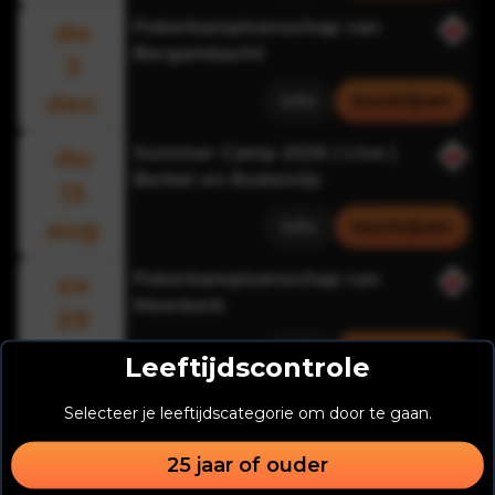
do
Pokerkampioenschap van
Bergambacht
3
dec
Info
Inschrijven
do
Summer Camp 2026 | Live |
Berkel en Rodenrijs
13
aug
Info
Inschrijven
za
Pokerkampioenschap van
Meerkerk
29
aug
Info
Inschrijven
Leeftijdscontrole
za
Pokerkampioenschap van
Selecteer je leeftijdscategorie om door te gaan.
Meerkerk
9
25 jaar of ouder
jan
Info
Inschrijven