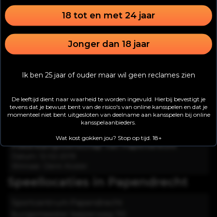
Uitslagen van pokertoernooien
18 tot en met 24 jaar
in
Papendrecht
Jonger dan 18 jaar
Ik ben 25 jaar of ouder maar wil geen reclames zien
De leeftijd dient naar waarheid te worden ingevuld. Hierbij bevestigt je
tevens dat je bewust bent van de risico's van online kansspelen en dat je
momenteel niet bent uitgesloten van deelname aan kansspelen bij online
kansspelaanbieders.
Wat kost gokken jou? Stop op tijd. 18+
Pokerkampioenschap van Papendrecht
Datum:
12-02-2019
Winnaar:
Glenn Koster
Speellocaties in
Papendrecht
Sportcentrum Papendrecht
burgemeester keijzerweg
110