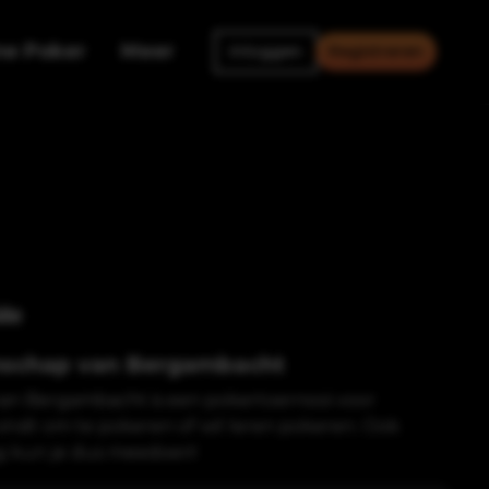
ne Poker
Meer
Inloggen
Registreren
schap van Bergambacht
n Bergambacht is een pokertoernooi voor
 vindt om te pokeren of wil leren pokeren. Ook
g kun je dus meedoen!