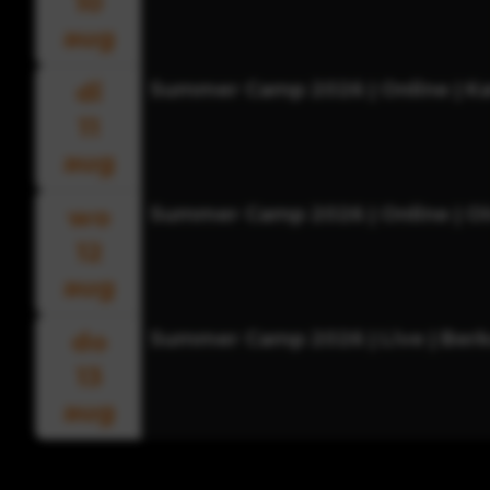
10
aug
di
Summer Camp 2026 | Online | Ka
11
aug
wo
Summer Camp 2026 | Online | Oi
12
aug
do
Summer Camp 2026 | Live | Berk
13
aug