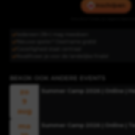
Inschrijven
Early Bird Tickets zijn beperkt beschik
Iedereen (18+) mag meedoen
Nieuwe speler? Deelname gratis!
Gezelligheid staat centraal
Kwalificeer je voor de landelijke finale!
BEKIJK OOK ANDERE EVENTS
zo
Summer Camp 2026 | Online | H
9
aug
ma
Summer Camp 2026 | Online | Te