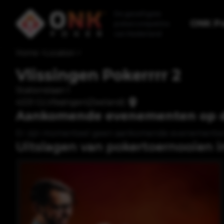
De gezelligste
ONK P
pokercompetitie
van Nederland
Home
>
Location
>
Vlissingen Pokerrrr 2
Stationslaan 1
4331 GL
Vlissingen
(
Zeeland
)
Aankomende evenementen op de
Er zijn momenteel geen aankomende evenementen 
Uitslagen van pokertoernooien 