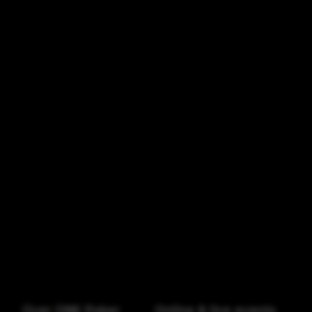
Over ONK Poker
Online & live events