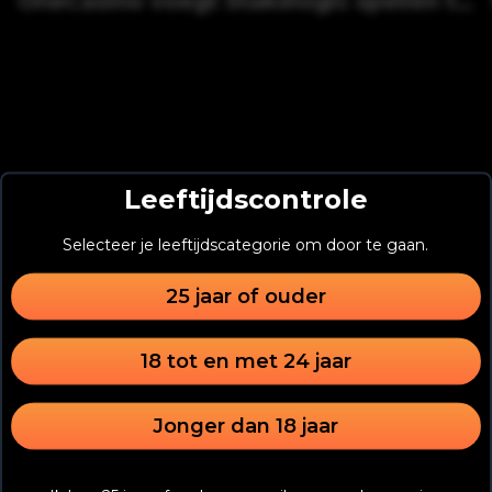
OneCasino voegt Stakelogic spellen toe!
Leeftijdscontrole
Selecteer je leeftijdscategorie om door te gaan.
25 jaar of ouder
18 tot en met 24 jaar
Jonger dan 18 jaar