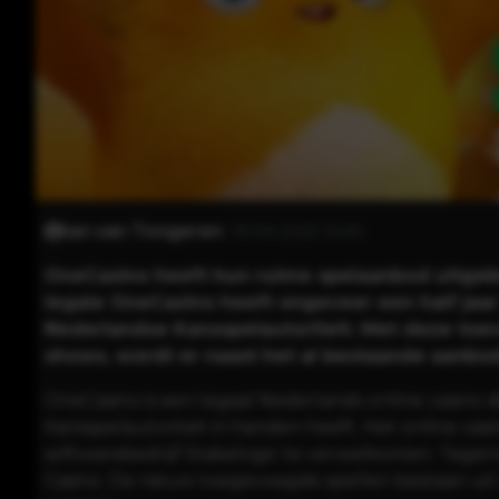
Ian van Tongeren
19-04-2023 13:40
OneCasino heeft hun ruime spelaanbod uitgebr
legale
OneCasino
heeft ongeveer een half jaa
Nederlandse Kansspelautoriteit. Met deze toe
shows, wordt er naast het al bestaande aanbo
OneCasino is een legaal Nederlands online casino 
Kansspelautoriteit in handen heeft. Het online ca
softwarebedrijf Stakelogic te verwelkomen. Tegenw
Casino. De nieuw toegevoegde spellen bestaan ui