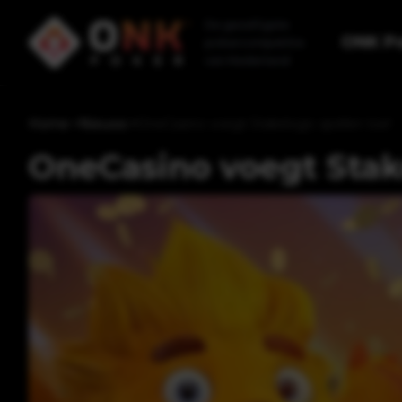
De gezelligste
ONK P
pokercompetitie
van Nederland
Home
>
Nieuws
>
OneCasino voegt Stakelogic spellen toe!
OneCasino voegt Stake
| Live |
Summer Camp 2026 | Online
za
Willemstad
8
aug
Inschrijven
Info
Insch