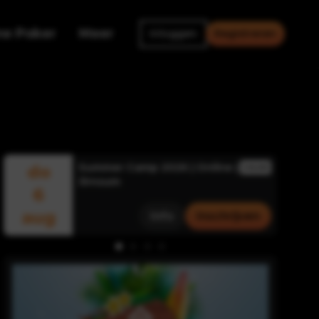
ne Poker
Meer
Inloggen
Registreren
Summer Camp 2026 | Online |
vr
v
ONLINE
Zwolle
7
7
aug
au
Info
Inschrijven