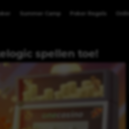
oker
Summer Camp
Poker Regels
Onli
logic spellen toe!
 |
Summer Camp 2026 | Online |
do
ONLINE
ONLINE
Jirnsum
6
aug
rijven
Info
Inschrijven