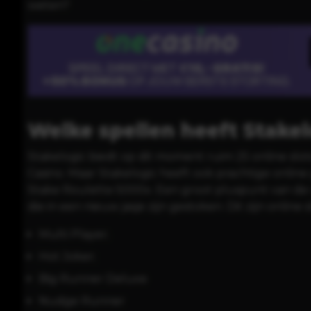
weten?
Welke spellen heeft Stakel
Stakelogic biedt op dit moment ruim 25 online sl
Casino. Maar
Stakelogic heeft ook prachtige onlin
Stake Roulette 5000x. Een groot pluspunt van de u
die in een nieuw jasje zijn gestoken. Dit zijn online s
Multi Player;
Hot Joker;
Big Runner Deluxe
Nudge Runner