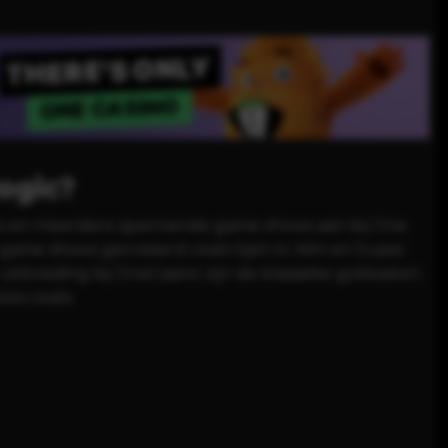
ogic?
ots en meerdere spannende game shows aan bij One
e game shows
gecreëerd zoals Spin to Win en Super
itbreiding bij OneCasino zijn de klassieke gokkasten
lots zoals: