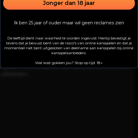
Jonger dan 18 jaar
g een welkomstbonus bij
Ik ben 25 jaar of ouder maar wil geen reclames zien
De leeftijd dient naar waarheid te worden ingevuld. Hierbij bevestigt je
s van € 10. Er is geen storting vereist voor het
tevens dat je bewust bent van de risico's van online kansspelen en dat je
ren is nodig.
momenteel niet bent uitgesloten van deelname aan kansspelen bij online
kansspelaanbieders.
 dat je wint door het bonusgeld in te zetten op
Wat kost gokken jou? Stop op tijd. 18+
ergezet. De voorwaarden zijn dat je de bonus 35 keer
 uitbetalen.