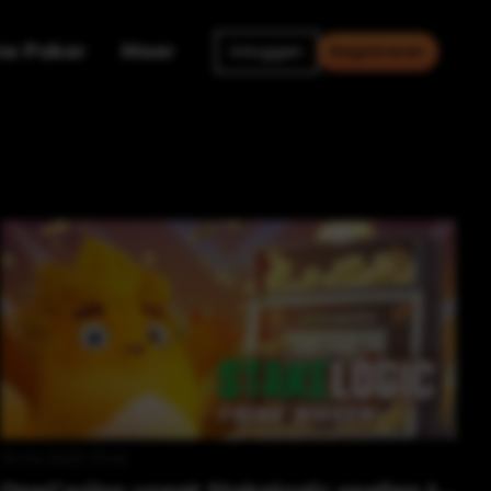
ne Poker
Meer
Inloggen
Registreren
19-04-2023 13:40