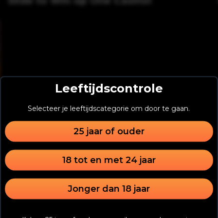
Slide to Win op One Casino!
Leeftijdscontrole
Selecteer je leeftijdscategorie om door te gaan.
25 jaar of ouder
18 tot en met 24 jaar
Jonger dan 18 jaar