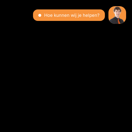
Contact
Abonneer je op onze nieuwsbrief
Aanmelden
rjarigen