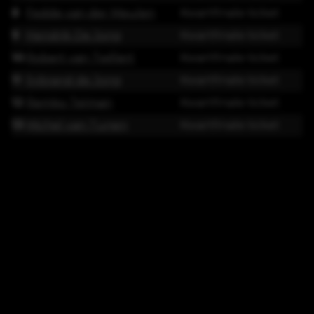
8
Fedde van der Meulen
Kwartfinale ticket
9
Hendrik De Jong
Kwartfinale ticket
10
Robert van Twillert
Kwartfinale ticket
11
Sybrand de Jong
Kwartfinale ticket
12
Remko Telman
Kwartfinale ticket
13
Michel van Tunen
Kwartfinale ticket