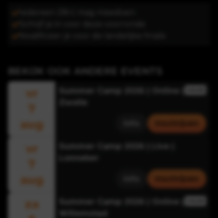
Iedereen (18+) mag meedoen
Schrijf je in voor deze voorronde
Kwalificeer je voor de landelijke finale
BEKIJK OOK ANDERE EVENTS
vr
Summer Camp 2026 | Online |
ONLINE
Zwolle
7
aug
Info
Inschrijven
vr
Summer Camp 2026 | Live |
Lonneker
7
aug
Info
Inschrijven
za
Summer Camp 2026 | Online |
ONLINE
Willemstad