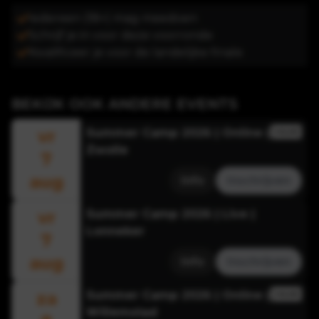
Iedereen (18+) mag meedoen
Schrijf je in voor deze voorronde
Kwalificeer je voor de landelijke finale
BEKIJK OOK ANDERE EVENTS
vr
Summer Camp 2026 | Online |
ONLINE
Zwolle
7
aug
Info
Inschrijven
vr
Summer Camp 2026 | Live |
Lonneker
7
aug
Info
Inschrijven
za
Summer Camp 2026 | Online |
ONLINE
Willemstad