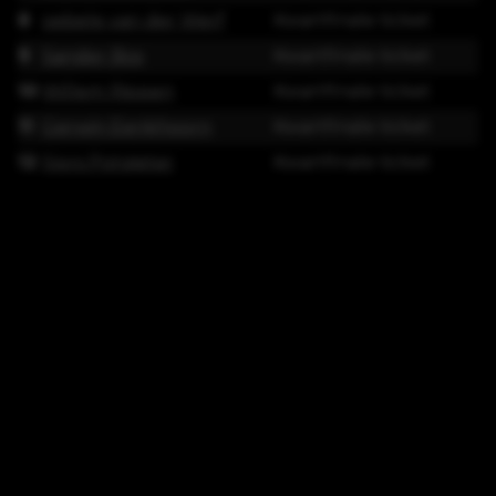
8
oebele van der Werf
Kwartfinale ticket
9
Sander Bos
Kwartfinale ticket
10
Willem Rippen
Kwartfinale ticket
11
Gerwin Eenkhoorn
Kwartfinale ticket
12
Sjors Potgieter
Kwartfinale ticket