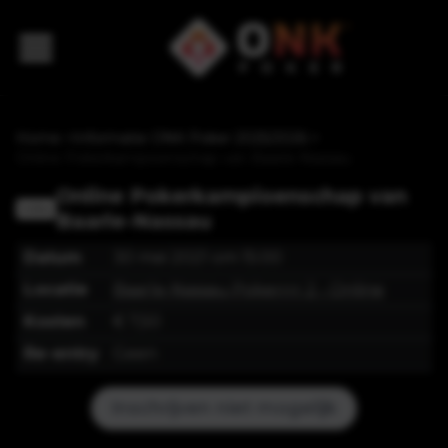
Home
>
Informatie ONK Poker 2025/2026
>
Online Pokerkampioenschap van Baarle-Nassau
Online Pokerkampioenschap van
Online
Baarle-Nassau
Datum
30 mei 2021 om 15:00
Locatie
Baarle-Nassau Pokerrrr 2
- Online
Kosten
€
7,50
Re-entry
Geen
Inschrijven niet mogelijk