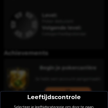
Level:
Poker debutant
Volgende level:
Gelegenheidspokeraar
Achievements
Begin je pokercarrière
Je hebt een account aangemaakt
1
/
1
Leeftijdscontrole
Selecteer je leeftijdscategorie om door te gaan.