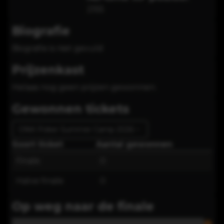
2155
Biografie
Biografie is niet gevuld
Prijzenkast
Helaas nog geen prijzen gewonnen.
Gewonnen tickets
ONK Poker Summer Camp 2026
Soort ticket
Aantal gewonnen
Finale
0
Halve finale
0
Op weg naar de finale