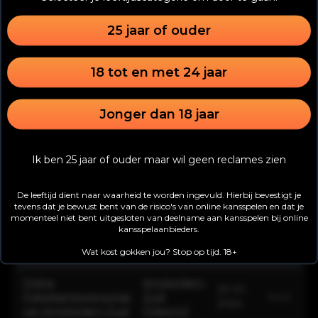
25 jaar of ouder
18 tot en met 24 jaar
Jonger dan 18 jaar
Ik ben 25 jaar of ouder maar wil geen reclames zien
De leeftijd dient naar waarheid te worden ingevuld. Hierbij bevestigt je
Resultaten
tevens dat je bewust bent van de risico's van online kansspelen en dat je
momenteel niet bent uitgesloten van deelname aan kansspelen bij online
kansspelaanbieders.
Datum
Toernooi
Locatie
Positie
Wat kost gokken jou? Stop op tijd. 18+
▼
Online
Amsterdam-
23-10-
Pokerkampioenschap
Zuid
n.v.t.
2024
van Amsterdam-Zuid
Pokerrrr2