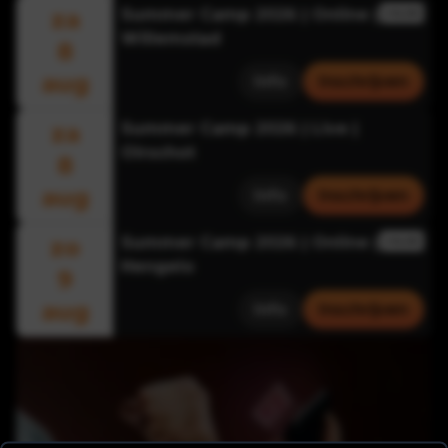
za
Summer Camp 2026 | Online |
ONLINE
Willemstad
8
aug
Info
Inschrijven
za
Summer Camp 2026 | Live |
Oirschot
8
aug
Info
Inschrijven
zo
Summer Camp 2026 | Online |
ONLINE
Hengelo
9
aug
Info
Inschrijven