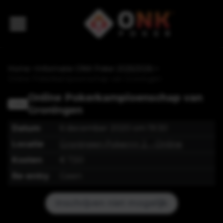
Home
>
Informatie ONK Poker 2025/2026
>
Online Pokerkampioenschap van Groningen
Online Pokerkampioenschap van
Online
Groningen
Datum
6 december 2020 om 19:30
Locatie
Groningen Pokerrrr 2.
- Online
Kosten
€
7,50
Re-entry
Geen
Inschrijven niet mogelijk