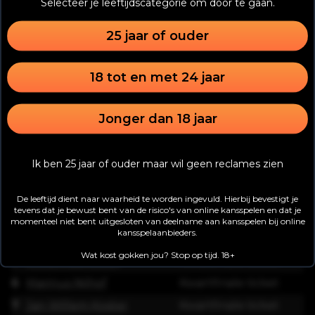
Selecteer je leeftijdscategorie om door te gaan.
25 jaar of ouder
18 tot en met 24 jaar
Uitslag
Jonger dan 18 jaar
190
deelnemers
#
Speler
Prijs
Ik ben 25 jaar of ouder maar wil geen reclames zien
1
Alberto Stegeman
Halve finale ticket
2
Arjan Elskamp
Halve finale ticket
De leeftijd dient naar waarheid te worden ingevuld. Hierbij bevestigt je
tevens dat je bewust bent van de risico's van online kansspelen en dat je
3
Diomedes Rimon
Halve finale ticket
momenteel niet bent uitgesloten van deelname aan kansspelen bij online
kansspelaanbieders.
4
Chris van Wijngaarden
Kwartfinale ticket
Wat kost gokken jou? Stop op tijd. 18+
5
Willem de Rover
Kwartfinale ticket
6
Marinus Nijhof
Kwartfinale ticket
7
Jan Willem Koster
Kwartfinale ticket