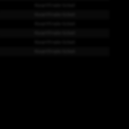
Kwartfinale ticket
Kwartfinale ticket
Kwartfinale ticket
Kwartfinale ticket
Kwartfinale ticket
Kwartfinale ticket