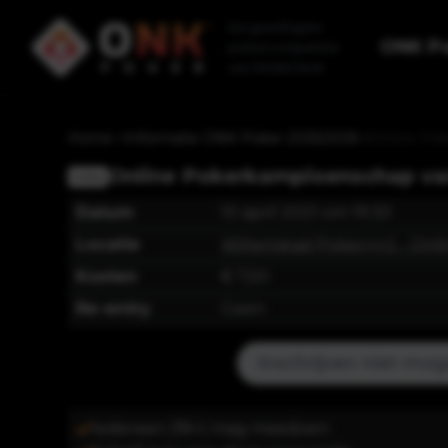
De gezelligste
ONK P
pokercompetitie
van Nederland
Home
>
Informatie ONK Poker 2025/2026
>
Online Po
Online Pokerkampioenschap va
Online
Datum
10 april 2021 om 19:30
Locatie
Willemstad Pokerrrr2
- Onli
Kosten
€
7,50
Re-entry
Geen
Inschrijven niet moge
Iedereen (18+) mag meedoen