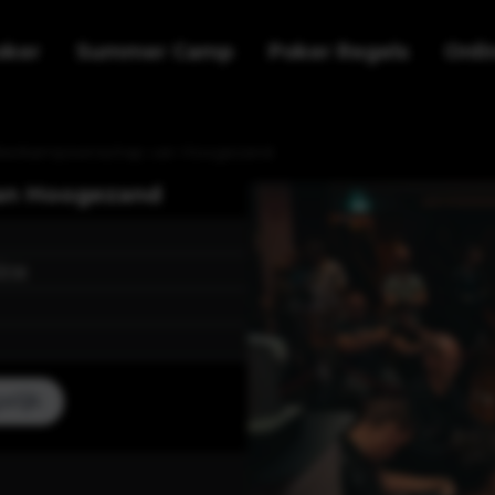
oker
Summer Camp
Poker Regels
Onli
okerkampioenschap van Hoogezand
an Hoogezand
ine
elijk