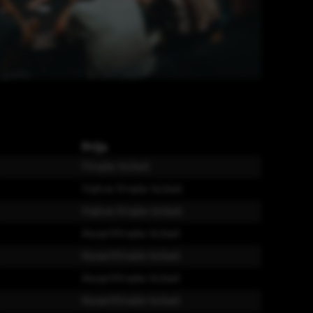
Prijs
Finale ticket
Halve finale ticket
Halve finale ticket
Kwartfinale ticket
Kwartfinale ticket
Kwartfinale ticket
Kwartfinale ticket