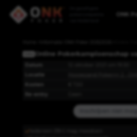
De gezelligste
ONK P
pokercompetitie
van Nederland
Home
>
Informatie ONK Poker 2025/2026
>
Online P
Online Pokerkampioenschap v
Online
Datum
12 oktober 2021 om 19:30
Locatie
Hoogezand Pokerrrr 2
- Onl
Kosten
€
7,50
Re-entry
Geen
Inschrijven niet mog
Iedereen (18+) mag meedoen